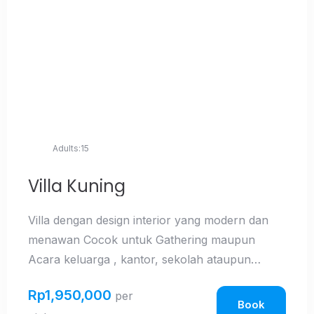
Adults:
15
Villa Kuning
Villa dengan design interior yang modern dan
menawan Cocok untuk Gathering maupun
Acara keluarga , kantor, sekolah ataupun
komunitas Baik selama liburan maupun hari
Check-in
Rp
1,950,000
per
biasa.Dilengkapi dengan Gazebo , taman yang
Book