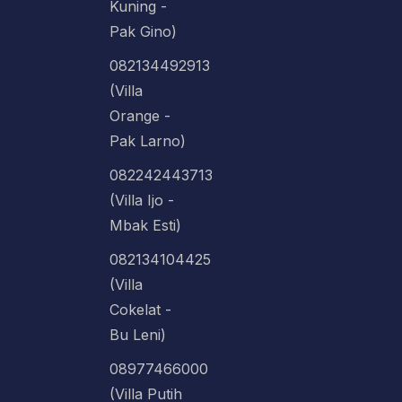
Kuning -
Pak Gino)
082134492913
(Villa
Orange -
Pak Larno)
082242443713
(Villa Ijo -
Mbak Esti)
082134104425
(Villa
Cokelat -
Bu Leni)
08977466000
(Villa Putih