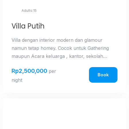
Adults:
15
Villa Putih
Villa dengan interior modern dan glamour
namun tetap homey. Cocok untuk Gathering
maupun Acara keluarga , kantor, sekolah
ataupun komunitas Baik selama liburan maupun
Rp
2,500,000
per
hari biasa. Dilengkapi dengan Gazebo untuk
Book
night
bersantai dan taman yang luas dengan
playground Harga yang terjangkau dan akses
mudah menuju lokasi wisata alam, wisata kuliner
maupun tempat
belanja di tawangmangu.