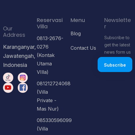
Reservasi
Menu
Newslette
Villa
r
Our
Blog
Address
Subscribe to
0813-2676-
get the latest
Karanganyar,
0276
Contact Us
news form us
(Kontak
Jawatengah,
Utama
Indonesia
VIlla)
081212724068
(Villa
Private -
Mas Nur)
085330596099
(Villa