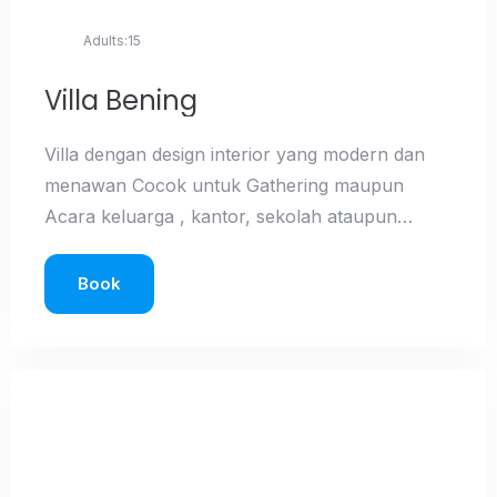
Adults:
15
Villa Bening
Villa dengan design interior yang modern dan
menawan Cocok untuk Gathering maupun
Acara keluarga , kantor, sekolah ataupun
komunitas Baik selama liburan maupun hari
biasa. Dilengkapi dengan Gazebo untuk
Book
bersantai dan taman yang luas untuk bermain
Harga yang terjangkau dan akses mudah
menuju lokasi wisata alam, wisata kuliner
maupun tempat belanja di tawangmangu.