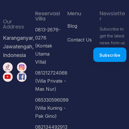
Reservasi
Menu
Newslette
Villa
r
Our
Address
Blog
Subscribe to
0813-2676-
get the latest
Karanganyar,
0276
Contact Us
news form us
(Kontak
Jawatengah,
Utama
Indonesia
VIlla)
081212724068
(Villa Private -
Mas Nur)
085330596099
(Villa Kuning -
Pak Gino)
082134492913