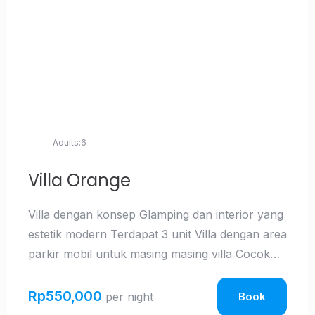
Adults:
6
Villa Orange
Villa dengan konsep Glamping dan interior yang
Check-in
estetik modern Terdapat 3 unit Villa dengan area
parkir mobil untuk masing masing villa Cocok
untuk Gathering maupun Acara keluarga ,
Check-out
kantor, sekolah ataupun komunitas Harga yang
Rp
550,000
Book
per night
terjangkau dan akses mudah menuju lokasi