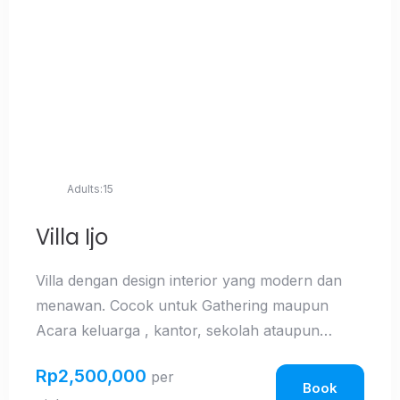
Check-in
Check-out
Adults
Children
Adults:
15
Search
Villa Ijo
Villa dengan design interior yang modern dan
menawan. Cocok untuk Gathering maupun
Acara keluarga , kantor, sekolah ataupun
komunitas, Baik selama liburan maupun hari
Rp
2,500,000
per
biasa.
Book