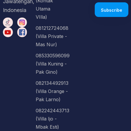
(Kontak
Jawatengah,
Utama
Indonesia
VIlla)
081212724068
(Villa Private -
Mas Nur)
085330596099
(Villa Kuning -
Pak Gino)
082134492913
(Villa Orange -
Pak Larno)
082242443713
(Villa Ijo -
Mbak Esti)