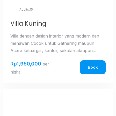
Adults:
15
Villa Kuning
Villa dengan design interior yang modern dan
menawan Cocok untuk Gathering maupun
Acara keluarga , kantor, sekolah ataupun
komunitas Baik selama liburan maupun hari
Rp
1,950,000
per
biasa.Dilengkapi dengan Gazebo , taman yang
Book
night
luas , serta playground sehingga ramah anak
untuk bermain.Harga yang terjangkau dan
akses mudah menuju lokasi wisata alam, wisata
kuliner maupun tempat belanja di
tawangmangu.