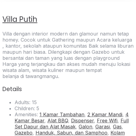
Villa Putih
Villa dengan interior modern dan glamour namun tetap
homey. Cocok untuk Gathering maupun Acara keluarga
, kantor, sekolah ataupun komunitas Baik selama liburan
maupun hari biasa. Dilengkapi dengan Gazebo untuk
bersantai dan taman yang luas dengan playground
Harga yang terjangkau dan akses mudah menuju lokasi
wisata alam, wisata kuliner maupun tempat
belanja di tawangmangu.
Details
Adults:
15
Children:
5
Amenities:
1 Kamar Tambahan
,
2 Kamar Mandi
,
4
Kamar Besar
,
Alat BBQ
,
Dispenser
,
Free Wifi
,
Full
Set Dapur dan Alat Masak
,
Galon
,
Garasi
,
Gas
,
Gazebo
,
Handuk, Sabun, dan Samphoo
,
Kolam