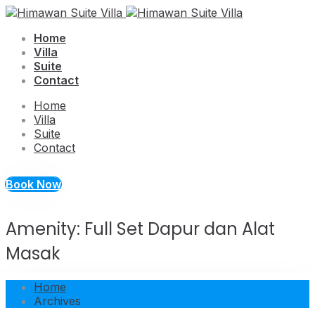
Home
Villa
Suite
Contact
Home
Villa
Suite
Contact
Book Now
Amenity:
Full Set Dapur dan Alat
Masak
Home
Archives