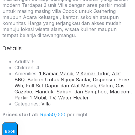
modern Terdapat 3 unit Villa dengan area parkir mobil
untuk masing masing villa Cocok untuk Gathering
maupun Acara keluarga , kantor, sekolah ataupun
komunitas Harga yang terjangkau dan akses mudah
menuju lokasi wisata alam, wisata kuliner maupun
tempat belanja di tawangmangu.
Details
Adults:
6
Children:
4
Amenities:
1 Kamar Mandi
,
2 Kamar Tidur
,
Alat
BBQ
,
Balcon Untuk Ngopi Santai
,
Dispenser
,
Free
Wifi
,
Full Set Dapur dan Alat Masak
,
Galon
,
Gas
,
Gazebo
,
Handuk, Sabun, dan Samphoo
,
Magicom
,
Parkir 1 Mobil
,
TV
,
Water Heater
Categories:
Villa
Prices start at:
Rp
550,000
per night
Book