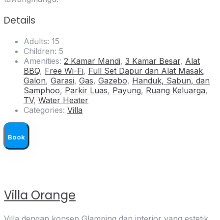
Details
Adults:
15
Children:
5
Amenities:
2 Kamar Mandi
,
3 Kamar Besar
,
Alat
BBQ
,
Free Wi-Fi
,
Full Set Dapur dan Alat Masak
,
Galon
,
Garasi
,
Gas
,
Gazebo
,
Handuk, Sabun, dan
Samphoo
,
Parkir Luas
,
Payung
,
Ruang Keluarga
,
TV
,
Water Heater
Categories:
Villa
Book
Villa Orange
Villa dengan konsep Glamping dan interior yang estetik