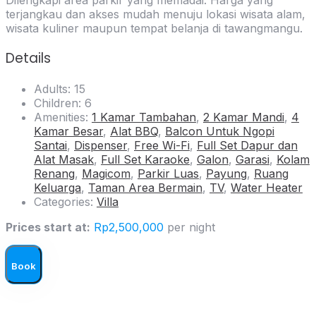
terjangkau dan akses mudah menuju lokasi wisata alam,
wisata kuliner maupun tempat belanja di tawangmangu.
Details
Adults:
15
Children:
6
Amenities:
1 Kamar Tambahan
,
2 Kamar Mandi
,
4
Kamar Besar
,
Alat BBQ
,
Balcon Untuk Ngopi
Santai
,
Dispenser
,
Free Wi-Fi
,
Full Set Dapur dan
Alat Masak
,
Full Set Karaoke
,
Galon
,
Garasi
,
Kolam
Renang
,
Magicom
,
Parkir Luas
,
Payung
,
Ruang
Keluarga
,
Taman Area Bermain
,
TV
,
Water Heater
Categories:
Villa
Prices start at:
Rp
2,500,000
per night
Book