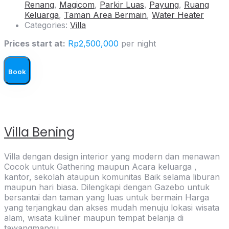
Renang
,
Magicom
,
Parkir Luas
,
Payung
,
Ruang
Keluarga
,
Taman Area Bermain
,
Water Heater
Categories:
Villa
Prices start at:
Rp
2,500,000
per night
Book
Villa Bening
Villa dengan design interior yang modern dan menawan
Cocok untuk Gathering maupun Acara keluarga ,
kantor, sekolah ataupun komunitas Baik selama liburan
maupun hari biasa. Dilengkapi dengan Gazebo untuk
bersantai dan taman yang luas untuk bermain Harga
yang terjangkau dan akses mudah menuju lokasi wisata
alam, wisata kuliner maupun tempat belanja di
tawangmangu.