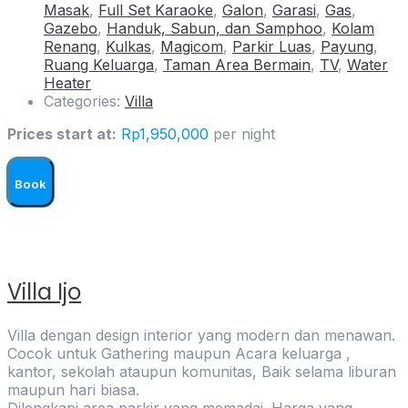
Masak
,
Full Set Karaoke
,
Galon
,
Garasi
,
Gas
,
Gazebo
,
Handuk, Sabun, dan Samphoo
,
Kolam
Renang
,
Kulkas
,
Magicom
,
Parkir Luas
,
Payung
,
Ruang Keluarga
,
Taman Area Bermain
,
TV
,
Water
Heater
Categories:
Villa
Prices start at:
Rp
1,950,000
per night
Book
Villa Ijo
Villa dengan design interior yang modern dan menawan.
Cocok untuk Gathering maupun Acara keluarga ,
kantor, sekolah ataupun komunitas, Baik selama liburan
maupun hari biasa.
Dilengkapi area parkir yang memadai. Harga yang