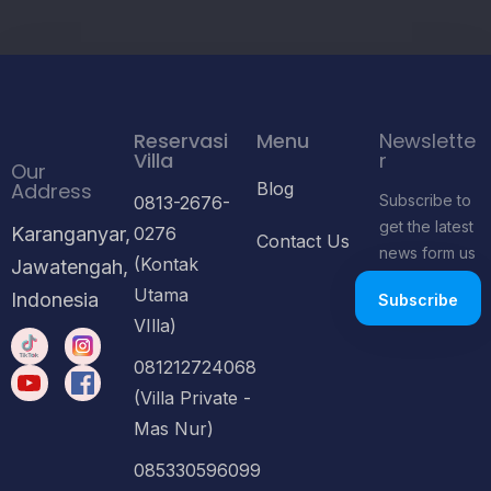
Reservasi
Menu
Newslette
Villa
r
Our
Address
Blog
Subscribe to
0813-2676-
get the latest
Karanganyar,
0276
Contact Us
news form us
(Kontak
Jawatengah,
Utama
Indonesia
VIlla)
081212724068
(Villa Private -
Mas Nur)
085330596099